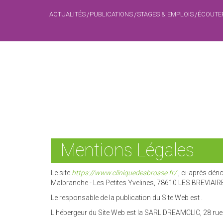
ACTUALITÉS
PUBLICATIONS
STAGES & EMPLOIS
ÉCOUTE
Mentions Légales
Le site
https://www.cliniquedesbrosse.fr/
, ci-après dén
Malbranche - Les Petites Yvelines, 78610 LES BREVIAIRES 
Le responsable de la publication du Site Web est .
L'hébergeur du Site Web est la SARL DREAMCLIC, 28 rue 