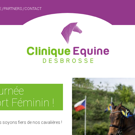
E
PARTNERS
CONTACT
ournée
rt Féminin !
rs soyons fiers de nos cavalières !