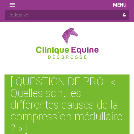
MENU
[ QUESTION DE PRO : «
Quelles sont les
différentes causes de la
compression médullaire
? » ]